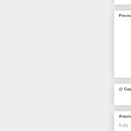
Previ
@ Ga
Arqui
S
(1)