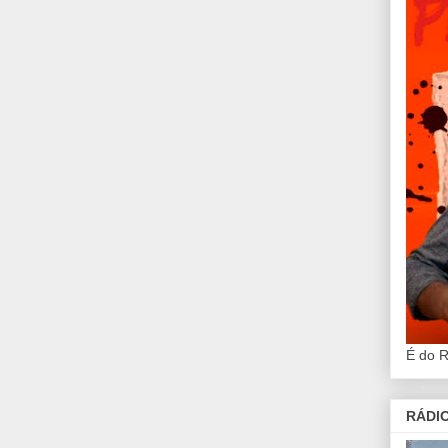
É do 
RÁDIO