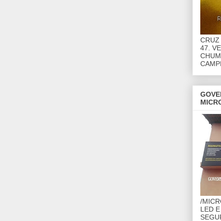
CRUZ 
47. V
CHUMB
CAMP
GOVE
MICR
/MIC
LED E
SEGU