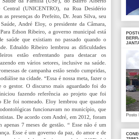
e Saúde da Família (USF), do Bairro Alberto
e Central (UNICENTRO), na Rua Desidério
as presenças do Prefeito, Dr. Jean Silva, seu
e Saúde, André Eloy, o presidente da Câmara,
Para Edson Ribeiro, a governo municipal está
POST
BERR
de saúde que existiam no passado quando o
JANT
de. Ednaldo Ribeiro lembrou as dificuldades
leiros estão enfrentando para destacar os
azendo em vários setores, inclusive na saúde.
 promessas de campanha estão sendo cumpridas,
diálise na cidade. “Essa é nossa meta, fazer o
e o gestor. O discurso mais aguardado foi do
iniciou fazendo referência ao projeto que foi
do Ele foi nomeado. Eloy lembrou que quando
s odontológicas funcionavam no município, que
Posto 
ntistas. De acordo com André, em 2012, foram
 em apenas 7 meses de gestão. “ Esse não é um
gança. Esse é um governo da paz, do amor e de
CONE
75982