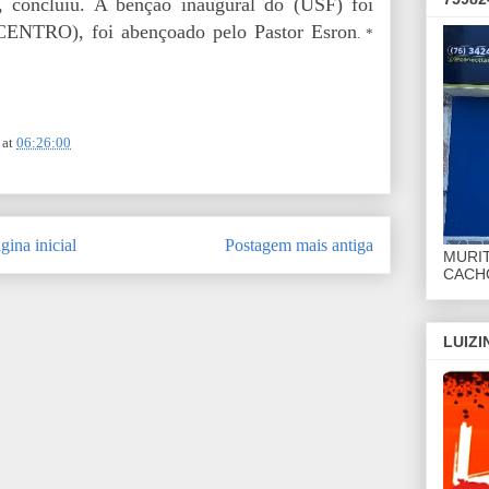
”, concluiu. A benção inaugural do (USF) foi
ICENTRO), foi abençoado pelo Pastor Esron
. *
at
06:26:00
gina inicial
Postagem mais antiga
MURI
CACHO
LUIZ