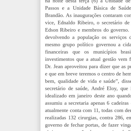
na noite desta terça (6) a Unidade d
Passos e a Unidade Básica de Saúd
Brandão. As inaugurações contaram com 
vice, Ednaldo Ribeiro, o secretário d
Edson Ribeiro e membros do governo. 
devolvendo a população os serviços 
mesmo grupo político governou a cida
financeiras que os municípios brasi
investimentos que a atual gestão vem f
Dr. Jean aproveitou para dizer que as
e que em breve teremos o centro de hemo
bem, qualidade de vida e saúde”, diss
secretário de saúde, André Eloy, que 
idealizado em janeiro deste ano quan
assumiu a secretaria apenas 6 cadeira
atualmente conta com 11, todas com de
realizadas 132 cirurgias, contra 286,
governo de fechar portas, de fazer vin