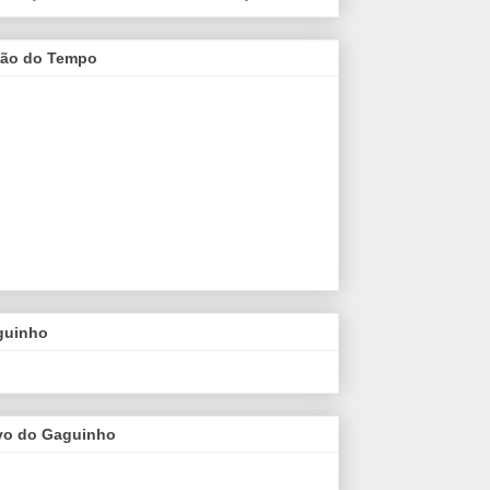
são do Tempo
guinho
vo do Gaguinho