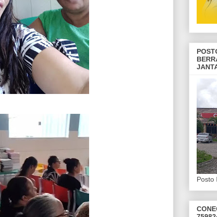
POST
BERR
JANT
Posto 
CONE
75982