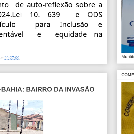
o  de auto-reflexão sobre a 
2024.Lei 10. 639  e ODS 
ículo  para Inclusão e 
tentável  e  equidade na 
Murit
at
20:27:00
COME
-BAHIA: BAIRRO DA INVASÃO