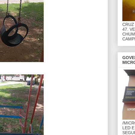
CRUZ 
47. V
CHUMB
CAMP
GOVE
MICR
/MIC
LED E
SEGU