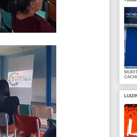
MURI
CACHO
LUIZ