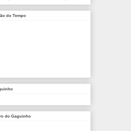
são do Tempo
guinho
vo do Gaguinho