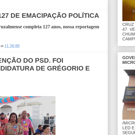
127 DE EMACIPAÇÃO POLÍTICA
CRUZ 
Cruzalmense completa 127 anos, nossa reportagem
47. V
CHUMB
CAMP
at
11:56:00
GOVE
ENÇÃO DO PSD. FOI
MICR
DIDATURA DE GRÉGORIO E
/MIC
LED E
SEGU