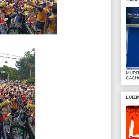
MURI
CACHO
LUIZ