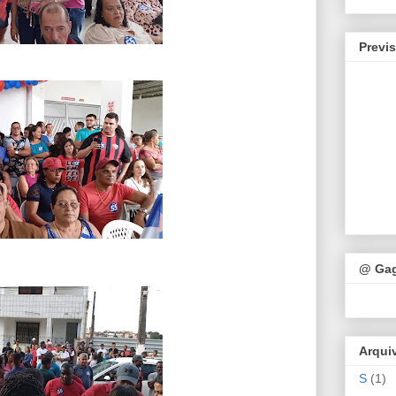
Previ
@ Ga
Arqui
S
(1)