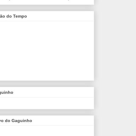
são do Tempo
guinho
vo do Gaguinho