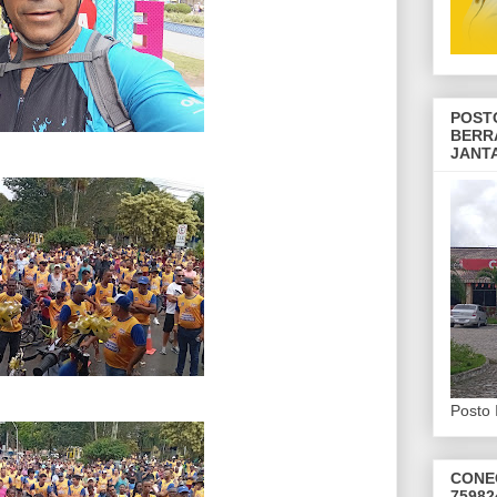
POST
BERR
JANT
Posto 
CONE
75982