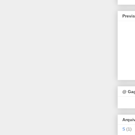
Previ
@ Ga
Arqui
S
(1)