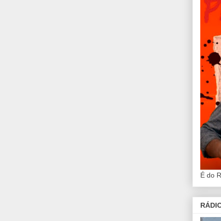
É do 
RÁDIO