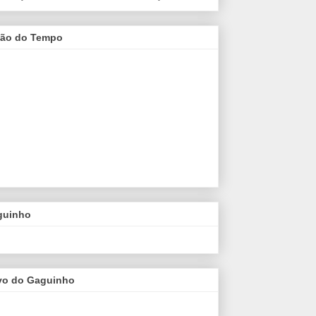
são do Tempo
guinho
vo do Gaguinho