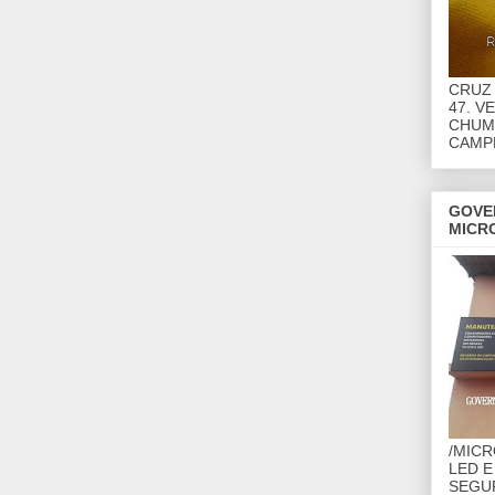
CRUZ 
47. V
CHUMB
CAMP
GOVE
MICR
/MIC
LED E
SEGU