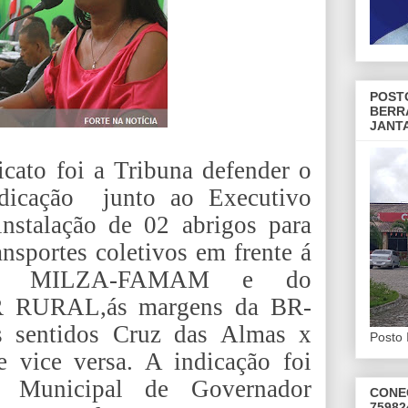
POST
BERR
JANT
cato foi a Tribuna defender o
ndicação
junto ao Executivo
instalação de 02 abrigos para
ansportes coletivos em frente á
A MILZA-FAMAM e do
URAL,ás margens da BR-
s sentidos Cruz das Almas x
Posto 
 vice versa. A indicação foi
a Municipal de Governador
CONE
75982