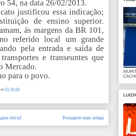
o 54, na data 26/02/2013.
ato justificou essa indicação;
tituição de ensino superior.
Famam, ás margens da BR 101,
no referido local um grande
ando pela entrada e saída de
 transportes e transeuntes que
 o Mercado.
MURI
ho para o povo.
CACHO
at
03:30:00
LUIZ
gina inicial
Postagem mais antiga