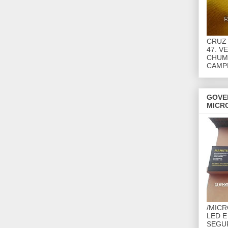
CRUZ 
47. V
CHUMB
CAMP
GOVE
MICR
/MIC
LED E
SEGU