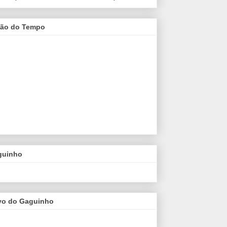
são do Tempo
guinho
vo do Gaguinho