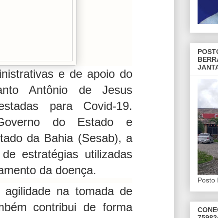
POST
BERR
JANT
nistrativas e de apoio
do
anto Antônio de Jesus
stadas para Covid-19.
 Governo do Estado e
tado da Bahia (Sesab), a
e estratégias utilizadas
tamento da doença.
Posto 
e agilidade na tomada de
mbém contribui de forma
CONE
75982