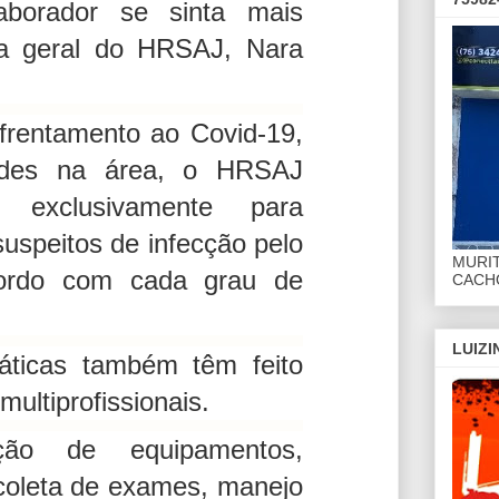
aborador se sinta mais
ora geral do HRSAJ, Nara
frentamento ao Covid-19,
dades na área, o HRSAJ
o exclusivamente para
uspeitos de infecção pelo
MURI
cordo com cada grau de
CACHO
LUIZ
ráticas também têm feito
multiprofissionais.
ação de equipamentos,
 coleta de exames, manejo