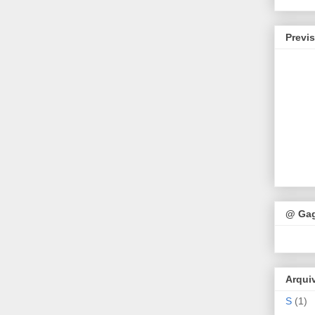
Previ
@ Ga
Arqui
S
(1)