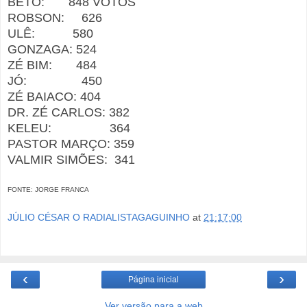
BETO: 848 VOTOS
ROBSON: 626
ULÊ: 580
GONZAGA: 524
ZÉ BIM: 484
JÓ: 450
ZÉ BAIACO: 404
DR. ZÉ CARLOS: 382
KELEU: 364
PASTOR MARÇO: 359
VALMIR SIMÕES: 341
FONTE: JORGE FRANCA
JÚLIO CÉSAR O RADIALISTAGAGUINHO
at
21:17:00
‹
›
Página inicial
Ver versão para a web