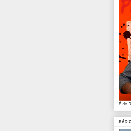
É do 
RÁDIO