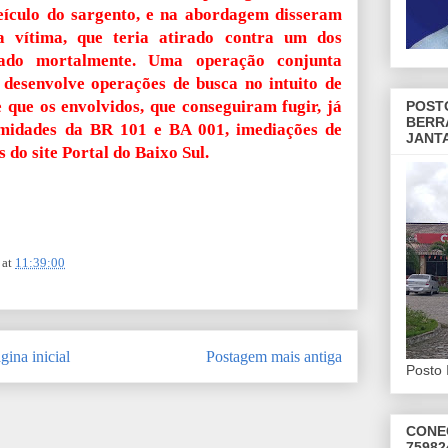
ículo do sargento, e na abordagem disseram
a vítima, que teria atirado contra um dos
eado mortalmente. Uma operação conjunta
l desenvolve operações de busca no intuito de
 que os envolvidos, que conseguiram fugir, já
POST
BERR
imidades da BR 101 e BA 001, imediações de
JANT
 do site Portal do Baixo Sul.
at
11:39:00
gina inicial
Postagem mais antiga
Posto 
CONE
75982