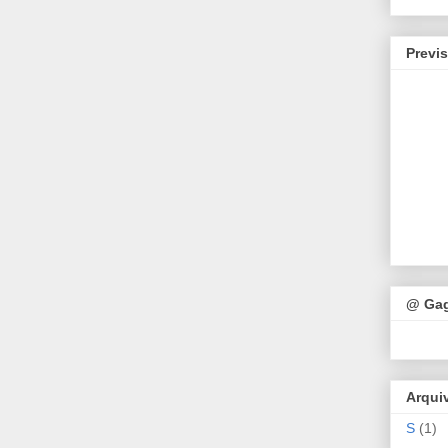
Previ
@ Ga
Arqui
S
(1)