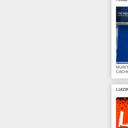
MURI
CACHO
LUIZ