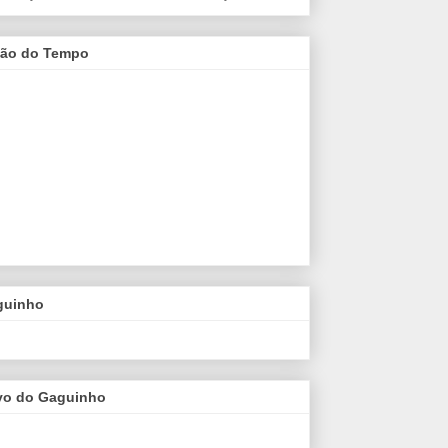
são do Tempo
guinho
vo do Gaguinho