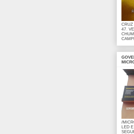
CRUZ 
47. V
CHUMB
CAMP
GOVE
MICR
/MIC
LED E
SEGU