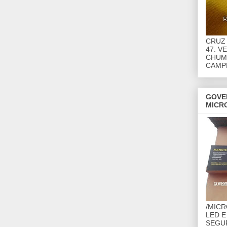
CRUZ 
47. V
CHUMB
CAMP
GOVE
MICR
/MIC
LED E
SEGU