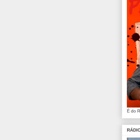
É do 
RÁDIO