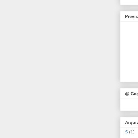
Previ
@ Ga
Arqui
S
(1)