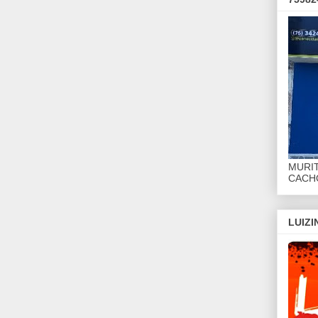
MURI
CACHO
LUIZ