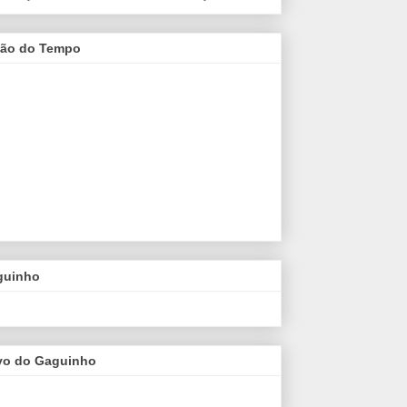
são do Tempo
guinho
vo do Gaguinho