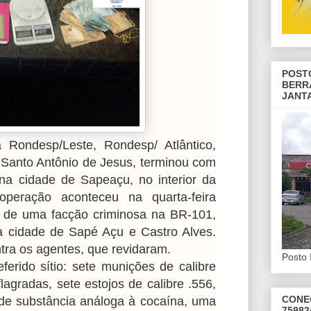
POST
BERR
JANT
 Rondesp/Leste, Rondesp/ Atlântico,
e Santo Antônio de Jesus, terminou com
a cidade de Sapeaçu, no interior da
peração aconteceu na quarta-feira
s de uma facção criminosa na BR-101,
a cidade de Sapé Açu e Castro Alves.
tra os agentes, que revidaram.
Posto 
erido sítio: sete munições de calibre
flagradas, sete estojos de calibre .556,
CONE
de substância análoga à cocaína, uma
75982