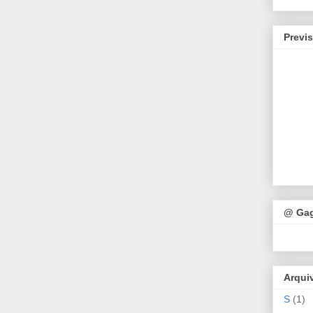
Previ
@ Ga
Arqui
S
(1)