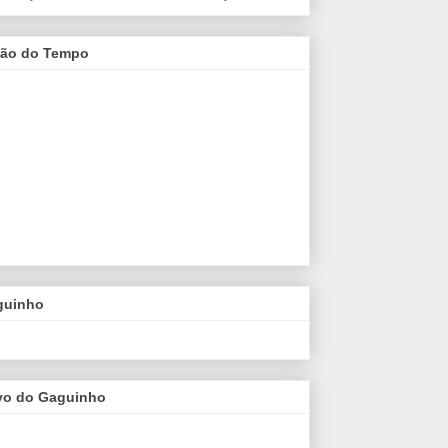
são do Tempo
guinho
vo do Gaguinho