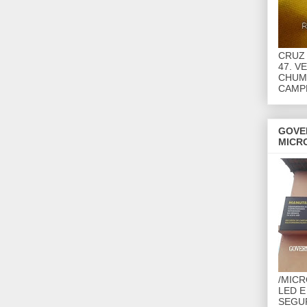
CRUZ 
47. V
CHUMB
CAMP
GOVE
MICR
/MIC
LED E
SEGU