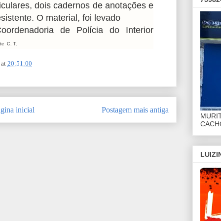
iculares, dois cadernos de anotações e
stente. O material, foi levado
rdenadoria de Polícia do Interior
te C. T.
at
20:51:00
gina inicial
Postagem mais antiga
MURI
CACHO
LUIZ