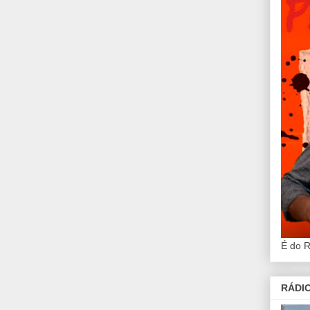
É do 
RÁDIO