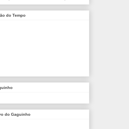
são do Tempo
guinho
vo do Gaguinho