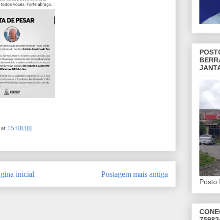
POST
BERR
JANT
at
15:08:00
gina inicial
Postagem mais antiga
Posto 
CONE
75982