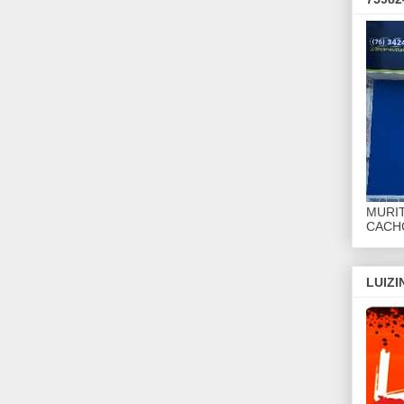
MURI
CACHO
LUIZ