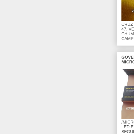
CRUZ 
47. V
CHUMB
CAMP
GOVE
MICR
/MIC
LED E
SEGU