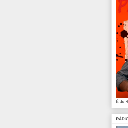
É do 
RÁDIO