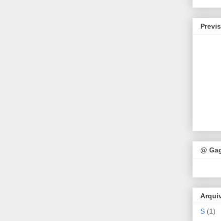
Previ
@ Ga
Arqui
S
(1)