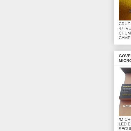
CRUZ 
47. V
CHUMB
CAMP
GOVE
MICR
/MIC
LED E
SEGU