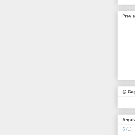
Previ
@ Ga
Arqui
S
(1)