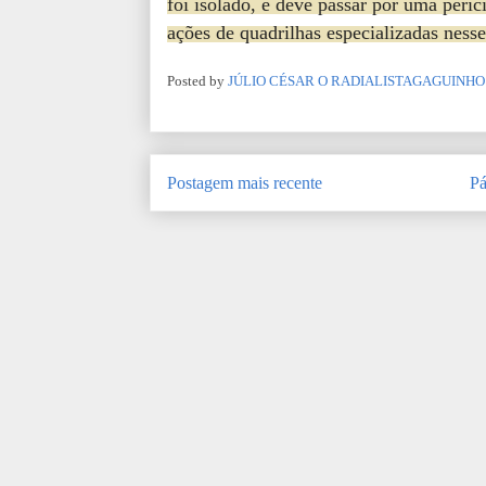
foi isolado, e deve passar por uma períc
ações de quadrilhas especializadas nesse
Posted by
JÚLIO CÉSAR O RADIALISTAGAGUINHO
Postagem mais recente
Pá