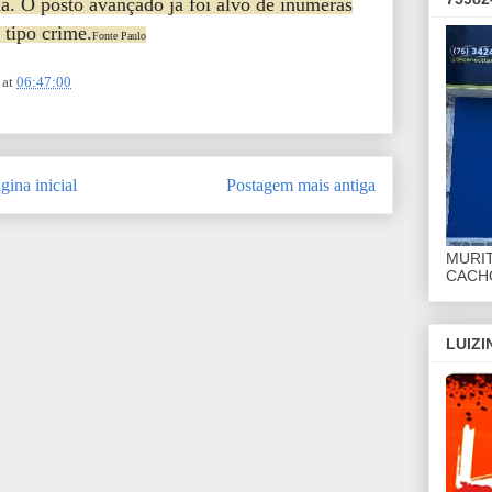
ia. O posto avançado já foi alvo de inúmeras
 tipo crime.
Fonte Paulo
at
06:47:00
gina inicial
Postagem mais antiga
MURI
CACHO
LUIZ