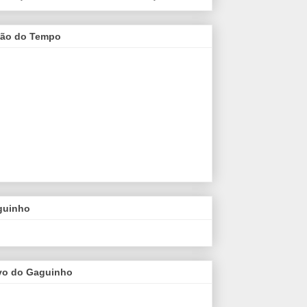
são do Tempo
guinho
vo do Gaguinho