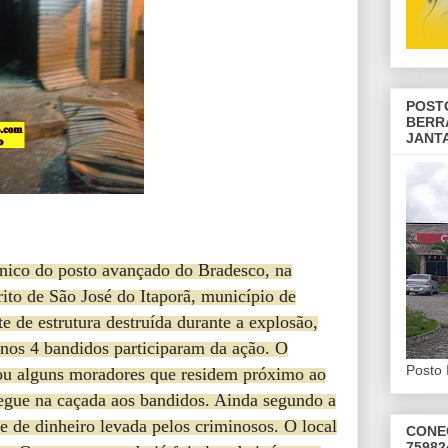
POST
BERR
JANT
nico do posto avançado do Bradesco, na
rito de São José do Itaporã, município de
e de estrutura destruída durante a explosão,
enos 4 bandidos participaram da ação. O
Posto 
tou alguns moradores que residem próximo ao
 segue na caçada aos bandidos. Ainda segundo a
de de dinheiro levada pelos criminosos. O local
CONE
75982