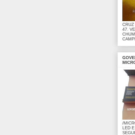
CRUZ 
47. V
CHUMB
CAMP
GOVE
MICR
/MIC
LED E
SEGU