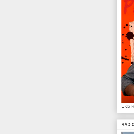
É do 
RÁDIO