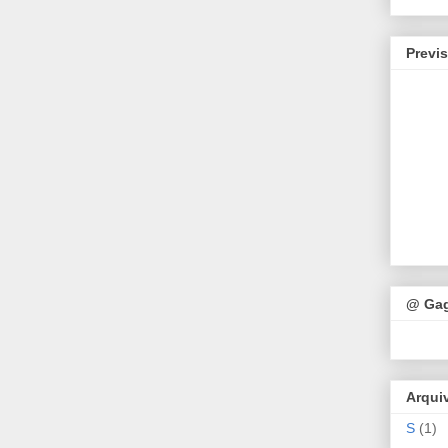
Previ
@ Ga
Arqui
S
(1)