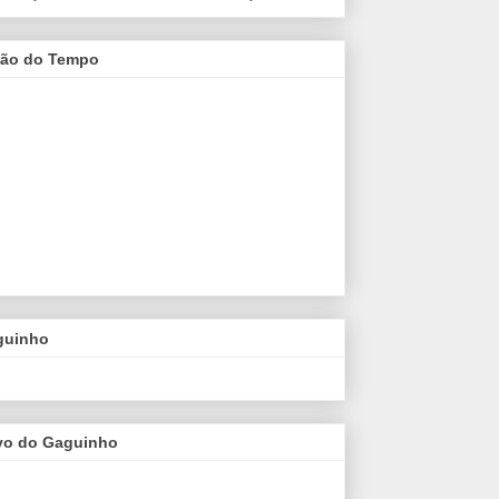
são do Tempo
guinho
vo do Gaguinho