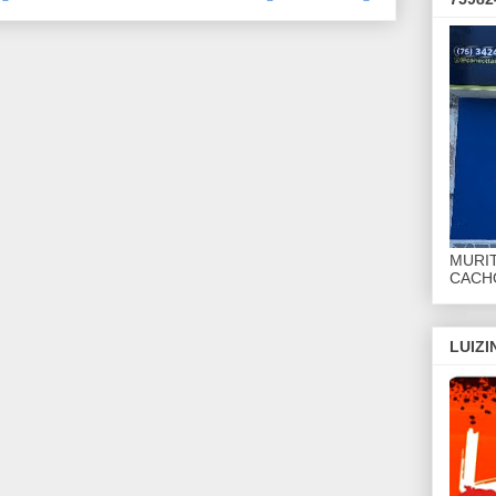
MURI
CACHO
LUIZ