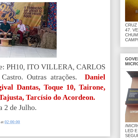
CRUZ 
47. V
CHUMB
CAMP
GOVE
MICR
idade: PH10, ITO VILLERA, CARLOS
Castro. Outras atrações.
Daniel
gival Dantas, Toque 10, Tairone,
Tajusta, Tarcísio do Acordeon.
a 2 de Julho.
at
02:00:00
/MIC
LED E
SEGU