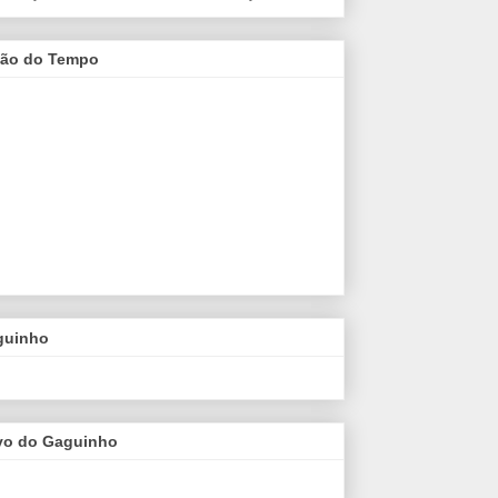
são do Tempo
guinho
vo do Gaguinho