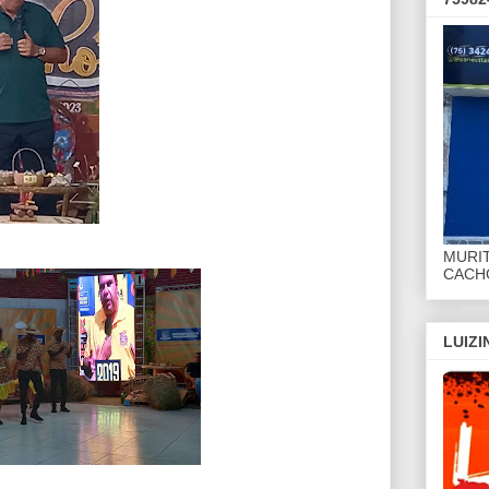
MURI
CACHO
LUIZ