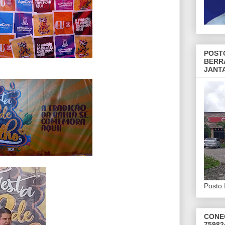
POST
BERR
JANT
Posto 
CONE
75982