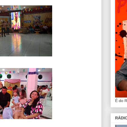
É do 
RÁDIO