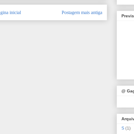
gina inicial
Postagem mais antiga
Previ
@ Ga
Arqui
S
(1)