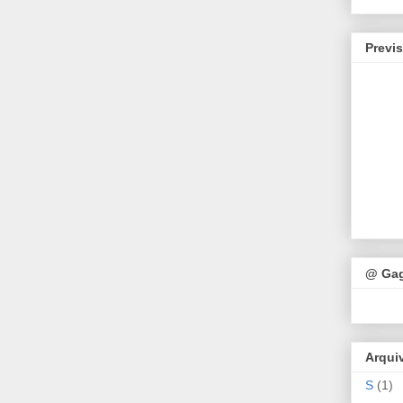
Previ
@ Ga
Arqui
S
(1)