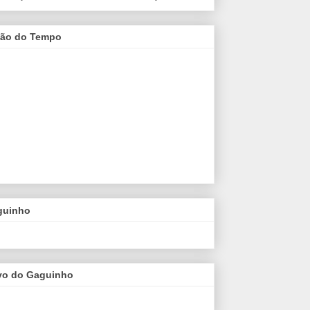
são do Tempo
guinho
vo do Gaguinho