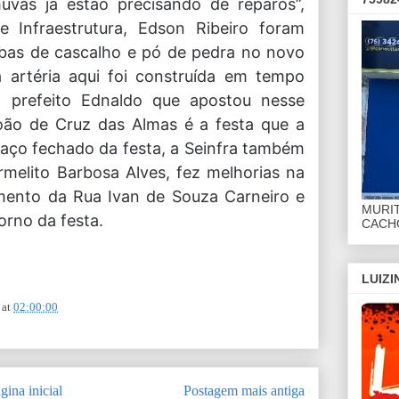
uvas já estão precisando de reparos”,
e Infraestrutura, Edson Ribeiro foram
mbas de cascalho e pó de pedra no novo
 artéria aqui foi construída em tempo
 prefeito Ednaldo que apostou nesse
João de Cruz das Almas é a festa que a
aço fechado da festa, a Seinfra também
rmelito Barbosa Alves, fez melhorias na
amento da Rua Ivan de Souza Carneiro e
MURI
orno da festa.
CACHO
LUIZ
at
02:00:00
gina inicial
Postagem mais antiga