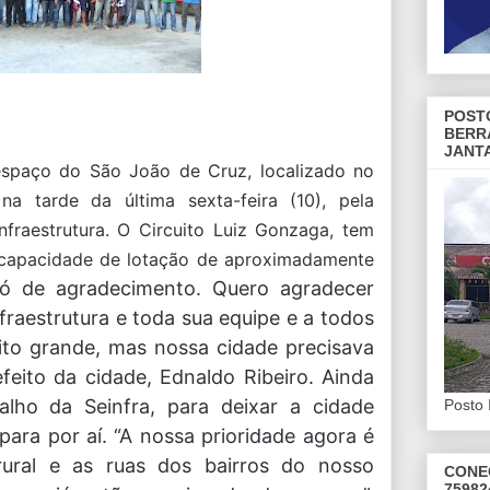
POST
BERR
JANT
espaço do São João de Cruz, localizado no
a tarde da última sexta-feira (10), pela
Infraestrutura. O Circuito Luiz Gonzaga, tem
 capacidade de lotação de aproximadamente
 de agradecimento. Quero agradecer
nfraestrutura e toda sua equipe e a todos
uito grande, mas nossa cidade precisava
efeito da cidade, Ednaldo Ribeiro.
Ainda
lho da Seinfra, para deixar a cidade
Posto 
ara por aí. “A nossa prioridade agora é
ural e as ruas dos bairros do nosso
CONE
75982