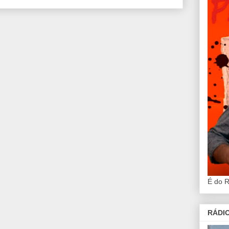
É do 
RÁDIO