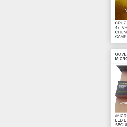
CRUZ 
47. V
CHUMB
CAMP
GOVE
MICR
/MIC
LED E
SEGU