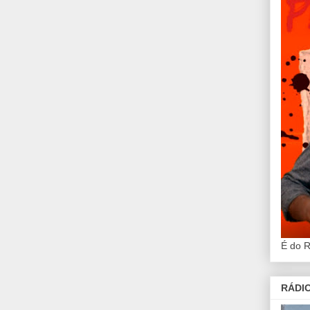
É do 
RÁDIO