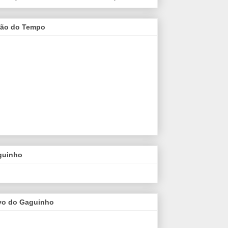
são do Tempo
guinho
vo do Gaguinho