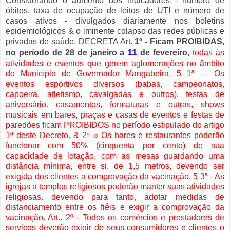
Considerando o aumento dos indicadores - número de
óbitos, taxa de ocupação de leitos de UTI e número de
casos ativos - divulgados diariamente nos boletins
epidemiológicos & o iminente colapso das redes públicas e
privadas de saúde, DECRETA Art.
1º - Ficam PROIBIDAS,
11
no período de 28 de janeiro a
de fevereiro,
todas às
atividades e eventos que gerem aglomerações no âmbito
do Município de Governador Mangabeira. 5 1ª — Os
eventos esportivos diversos (babas, campeonatos,
capoeira, atletismo, cavalgadas e outros), festas de
aniversário. casamentos, formaturas e outras, shows
musicais em bares, praças e casas de eventos e festas de
paredões ficam PROIBIDOS no período estipulado do artigo
1ª deste Decreto. & 2ª » Os bares e restaurantes poderão
funcionar com 50% (cinquenta por cento) de sua
capacidade de lotação, com as mesas guardando uma
distância mínima, entre si, de 1,5 metros, devendo ser
exigida dos clientes a comprovação da vacinação. 5 3ª - As
igrejas a templos religiosos poderão manter suas atividades
religiosas. devendo para tanto, adotar medidas de
distanciamento entre os fiéis e exigir a comprovação da
vacinação. Art.. 2º - Todos os comércios e prestadores de
serviços deverão exigir de seus consumidores e clientes o