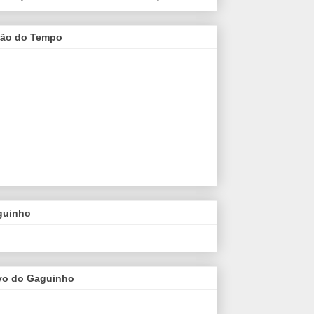
são do Tempo
guinho
vo do Gaguinho