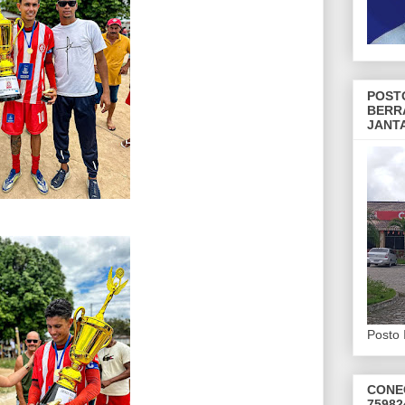
POST
BERR
JANT
Posto 
CONE
75982