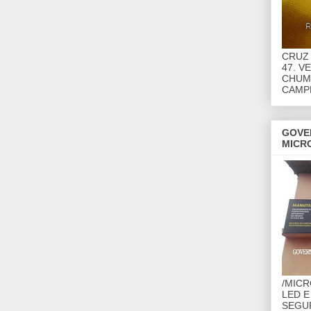
CRUZ 
47. V
CHUMB
CAMP
GOVE
MICR
/MIC
LED E
SEGU