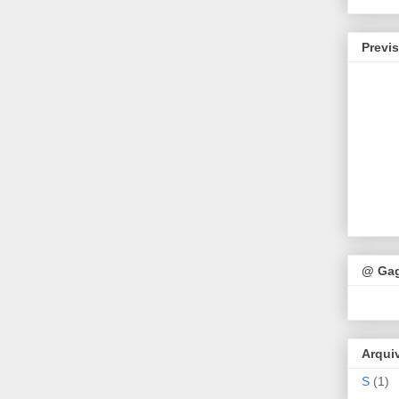
Previ
@ Ga
Arqui
S
(1)