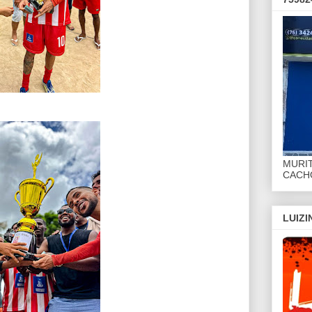
MURI
CACHO
LUIZ