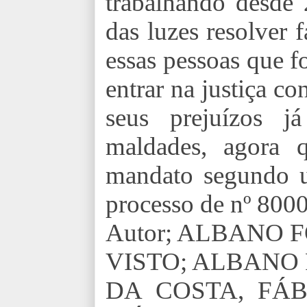
trabalhando desde 
das luzes resolver 
essas pessoas que 
entrar na justiça co
seus prejuízos j
maldades, agora 
mandato segundo u
processo de nº 80
Autor; ALBANO 
VISTO; ALBANO
DA COSTA, FÁB