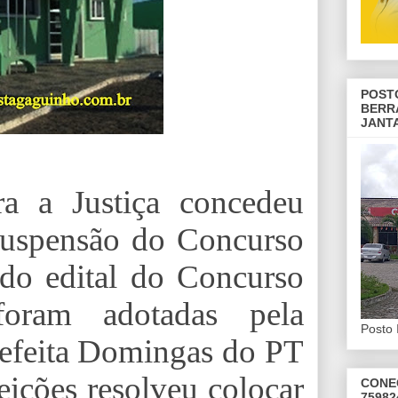
POST
BERR
JANT
ra a Justiça concedeu
uspensão do Concurso
do edital do Concurso
oram adotadas pela
Posto 
refeita Domingas do PT
eições resolveu colocar
CONE
75982