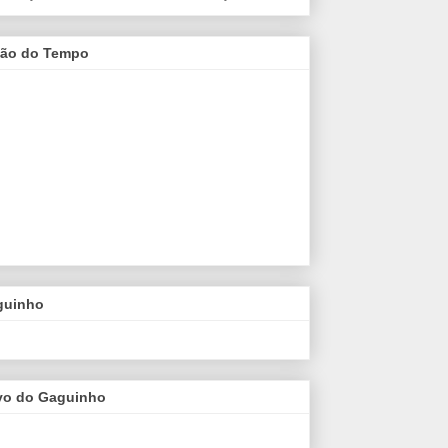
são do Tempo
guinho
vo do Gaguinho