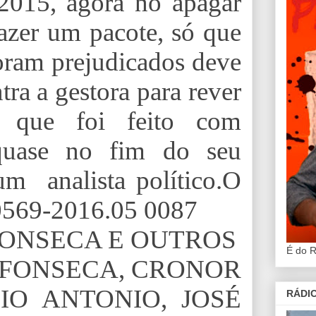
2015, agora no apagar
fazer um pacote, só que
foram prejudicados deve
ntra a gestora para rever
á que foi feito com
quase no fim do seu
m analista político.O
00569-2016.05 0087
FONSECA E OUTROS
É do 
 FONSECA, CRONOR
IO ANTONIO, JOSÉ
RÁDIO