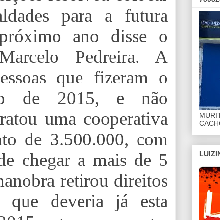
dades para a futura
 próximo ano disse o
 Marcelo Pedreira. A
pessoas que fizeram o
no de 2015, e não
tratou uma cooperativa
MURI
CACHO
to de 3.500.000, com
LUIZ
de chegar a mais de 5
anobra retirou direitos
que deveria já esta