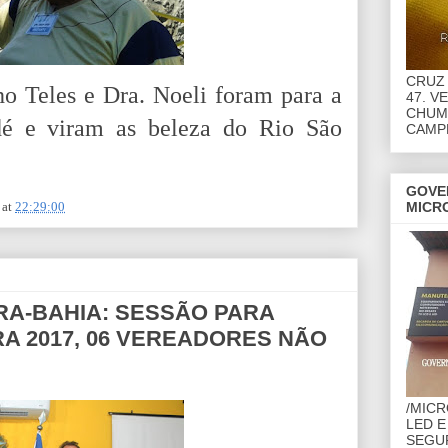
CRUZ 
o Teles e Dra. Noeli foram para a
47. V
CHUMB
é e viram as beleza do Rio São
CAMP
GOVE
MICR
at
22:29:00
A-BAHIA: SESSÃO PARA
A 2017, 06 VEREADORES NÃO
/MIC
LED E
SEGU