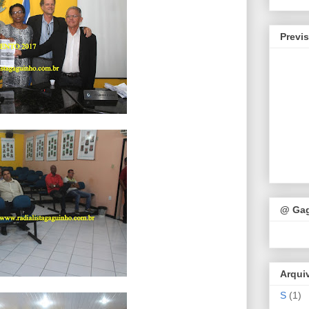
Previ
@ Ga
Arqui
S
(1)