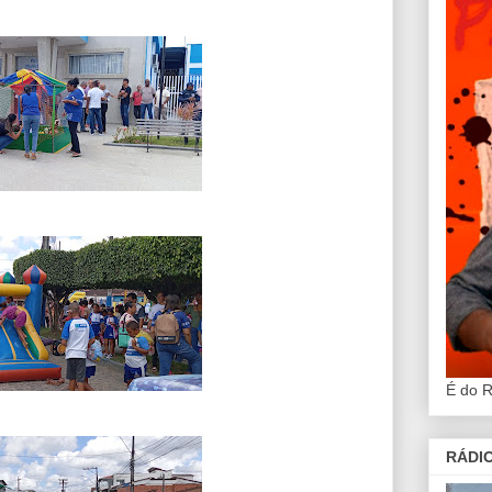
É do 
RÁDIO