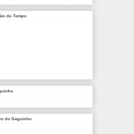
são do Tempo
guinho
vo do Gaguinho