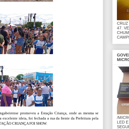
CRUZ 
47. V
CHUMB
CAMP
GOVE
MICR
angabeirense promoveu a Estação Criança, onde as mesma se
/MIC
excelente ideia, foi fechada a rua da frente da Prefeitura pela
LED E
 A ESTAÇÃO CRIANÇA FOI SHOW.
SEGU