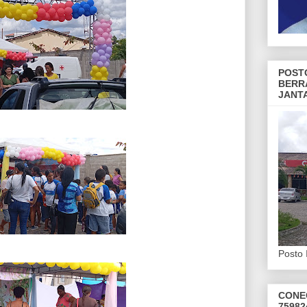
POST
BERR
JANT
Posto 
CONE
75982