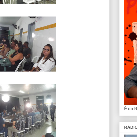
É do 
RÁDIO