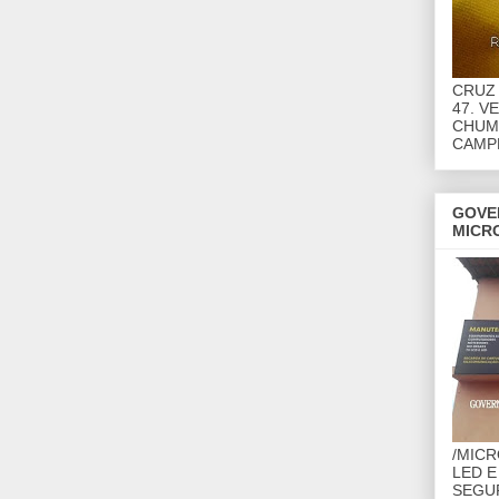
CRUZ 
47. V
CHUMB
CAMP
GOVE
MICR
/MIC
LED E
SEGU