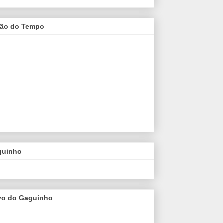
são do Tempo
guinho
vo do Gaguinho