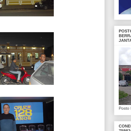
POST
BERR
JANT
Posto 
CONE
75982