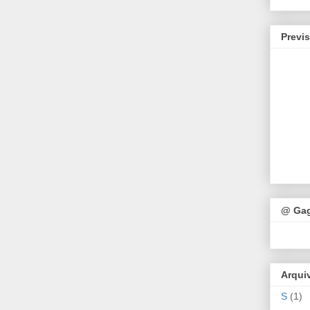
Previ
@ Ga
Arqui
S
(1)