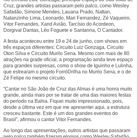
Cruz, grandes artistas passaram pelo palco, como Wesley
Safadão, Simone Mendes, Lauana Prado, Nattan,
Natanzinho Lima, Leonardo, Mari Fernandez, Zé Vaqueiro,
Vitor Fernandes, Xand Avião, Tarcísio do Acordeon,
Dorgival Dantas, Léo Foguete e Santanna, O Cantador.
A festa aconteceu entre 19 e 24 de junho, com shows em
três espaços diferentes: Circuito Luiz Gonzaga, Circuito
Oton Silva e Circuito Murilo Sena. Mesmo com mais de 80
atrações na grade oficial, a programação ainda teve espaço
para grandes surpresas, como o show de Iguinho e Lulinha,
que estrearam o projeto ForróDrilha no Murilo Sena, e o de
Zé Felipe no mesmo circuito.
“Cantar no São João de Cruz das Almas é uma honra muito
grande, ainda mais por se tratar de uma das maiores festas
do período na Bahia. Fiquei muito impressionado, pois,
desde a última vez em que me apresentei aqui, a estrutura
cresceu bastante. Este é um dos grandes eventos do
Brasil”, afirmou o cantor Vitor Fernandes.
Ao longo das apresentações, outros artistas que passaram
pelo palco também fizeram elogios como Wesley Safadão.