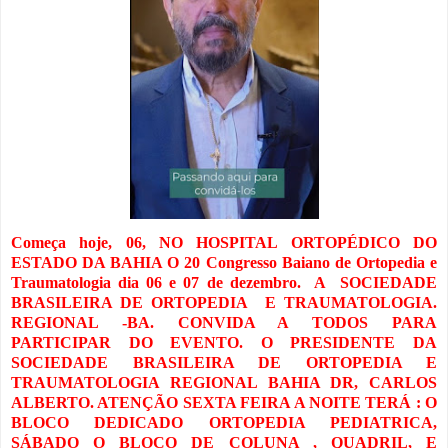
Começa hoje, 06, NO HOSPITAL ORTOPÉDICO DO
ESTADO DA BAHIA O 20 Congresso Baiano de Ortopedia e
Traumatologia dia 06 e 07 de dezembro. A SOCIEDADE
BRASILEIRA DE ORTOPEDIA E TRAUMATOLOGIA.
REGIONAL -BA. CONVIDA A TODOS PARA
PARTICIPAR DO EVENTO. O PRESIDENTE DA
SOCIEDADE BRASILEIRA DE ORTOPEDIA E
TRAUMATOLOGIA REGIONAL BAHIA DR, CARLOS
ALBERTO. ATENÇÃO SEXTA FEIRA A NOITE TERÁ : O
BLOCO DEDICADO ORTOPEDIA PEDIATRICA,
SÁBADO O BLOCO DE COLUNA , QUADRIL, E