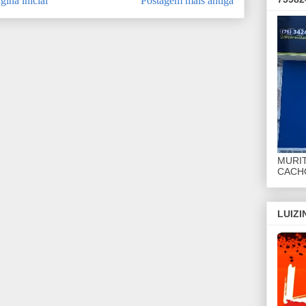
gina inicial
Postagem mais antiga
MURI
CACHO
LUIZ