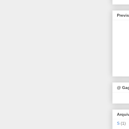
Previ
@ Ga
Arqui
S
(1)