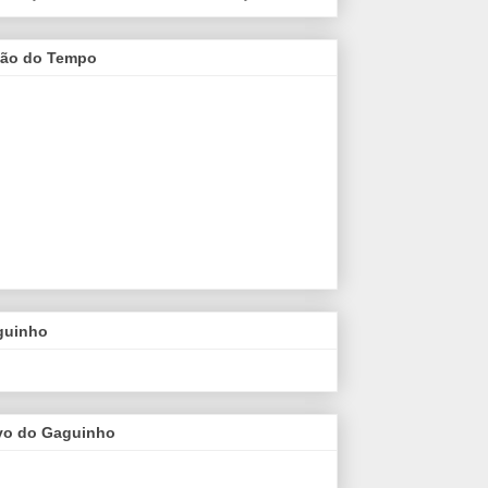
são do Tempo
guinho
vo do Gaguinho