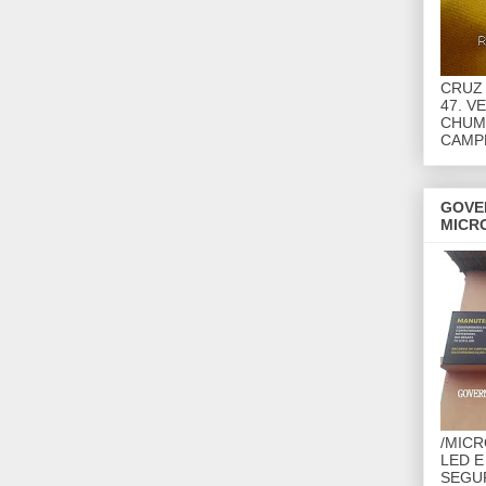
CRUZ 
47. V
CHUMB
CAMP
GOVE
MICR
/MIC
LED E
SEGU