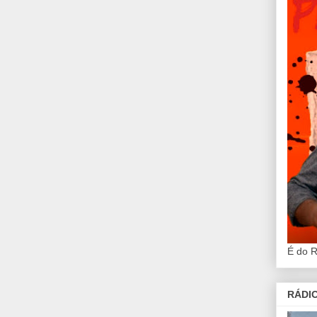
É do 
RÁDIO