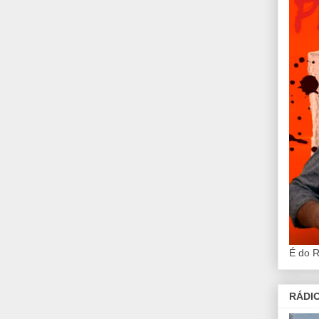
É do 
RÁDIO