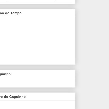
são do Tempo
guinho
vo do Gaguinho