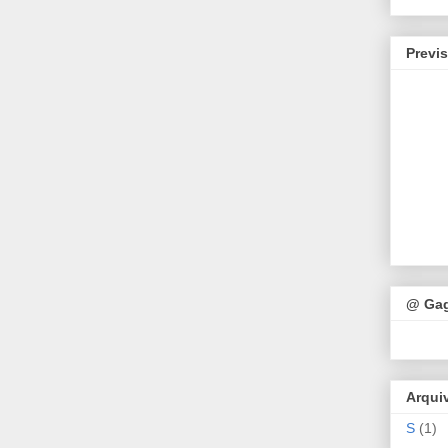
Previ
@ Ga
Arqui
S
(1)