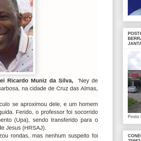
POST
BERR
JANT
ei Ricardo Muniz da Silva,
'Ney de
 Barbosa, na cidade de Cruz das Almas,
ículo se aproximou dele, e um homem
uida. Ferido, o professor foi socorrido
Posto 
nto (Upa), sendo transferido para o
o de Jesus (HRSAJ).
alizou rondas, mas nenhum suspeito foi
CONE
75982