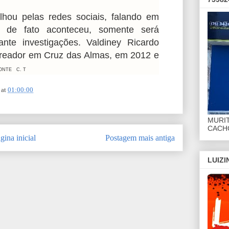
lhou pelas redes sociais, falando em
e de fato aconteceu, somente será
rante investigações. Valdiney Ricardo
 vereador em Cruz das Almas, em 2012 e
ONTE C. T
at
01:00:00
MURI
CACHO
gina inicial
Postagem mais antiga
LUIZ