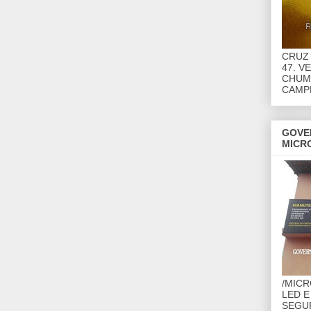
CRUZ 
47. V
CHUMB
CAMP
GOVE
MICR
/MIC
LED E
SEGU