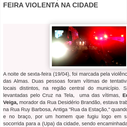
FEIRA VIOLENTA NA CIDADE
A noite de sexta-feira (19/04), foi marcada pela violê
das Almas. Duas pessoas foram vítimas de tentati
locais distintos, na região central do município.
levantadas pelo Cruz na Tela, uma das vítimas,
E
Veiga,
morador da Rua Desidério Brandão, estava tra
na Rua Ruy Barbosa, Antiga "Rua da Estação," quando 
e no braço, por um homem que fugiu logo em seg
socorrida para a (Upa) da cidade, sendo encaminhad