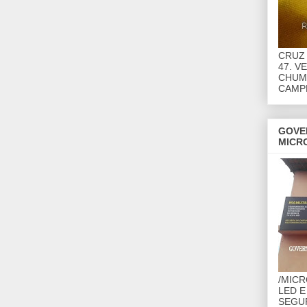
CRUZ 
47. V
CHUMB
CAMP
GOVE
MICR
/MIC
LED E
SEGU