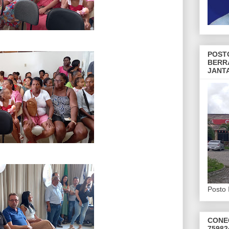
POST
BERR
JANT
Posto 
CONE
75982