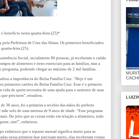
o benefício nesta quarta-feira (25)*
), pela Prefeitura de Cruz das Almas. Os primeiros beneficiados
quarta-feira (25).
ssistência Social, incialmente 86 pessoas, já receberam o cartão
mpra de alimentos e itens essenciais para as famílias, mas a
lo programa, podendo chegar ao máximo de 2 mil famílias.
MURI
CACHO
saltou a importância do Bolsa Família Cruz. “Hoje é um
 primeiros cartões do Bolsa Família Cruz. Esse é o primeiro
a vida de quem necessita de uma ajuda para o sustento de suas
 que precisem”, ressaltou.
LUIZ
 36 anos, foi a primeira a receber das mãos do prefeito
 é mãe solo de uma menina de 9 anos de idade. “Esse programa
mais. Do jeito que as coisas estão em relação a alimentos, tudo
gente, sim!”, enfatizou.
spo enfatizou que o repasse mensal significa muito para as
adas nessa primeira fase precisam muito, elas receberam visitas