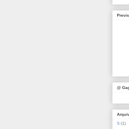
Previ
@ Ga
Arqui
S
(1)