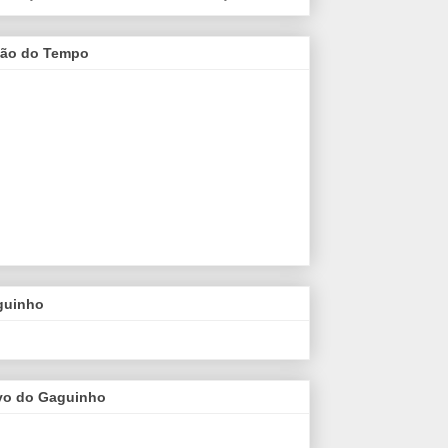
são do Tempo
guinho
vo do Gaguinho